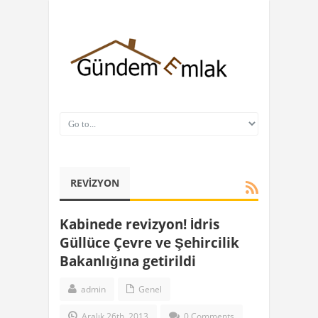
REVIZYON
Kabinede revizyon! İdris
Güllüce Çevre ve Şehircilik
Bakanlığına getirildi
admin
Genel
Aralık 26th, 2013
0 Comments