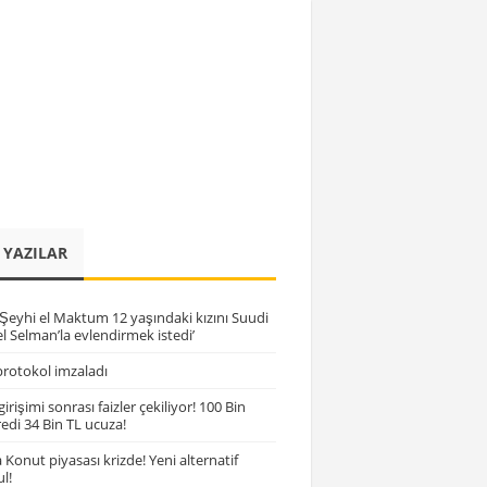
 YAZILAR
 Şeyhi el Maktum 12 yaşındaki kızını Suudi
l Selman’la evlendirmek istedi’
rotokol imzaladı
irişimi sonrası faizler çekiliyor! 100 Bin
kredi 34 Bin TL ucuza!
Konut piyasası krizde! Yeni alternatif
l!