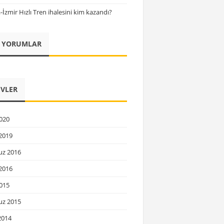
İzmir Hızlı Tren ihalesini kim kazandı?
 YORUMLAR
IVLER
020
2019
z 2016
2016
015
z 2015
2014