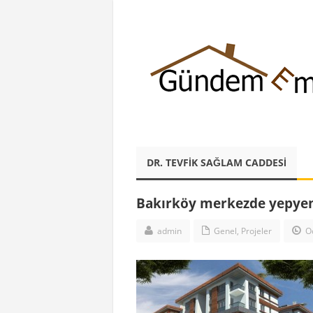
DR. TEVFIK SAĞLAM CADDESI
Bakırköy merkezde yepyeni 
admin
Genel
,
Projeler
Oc