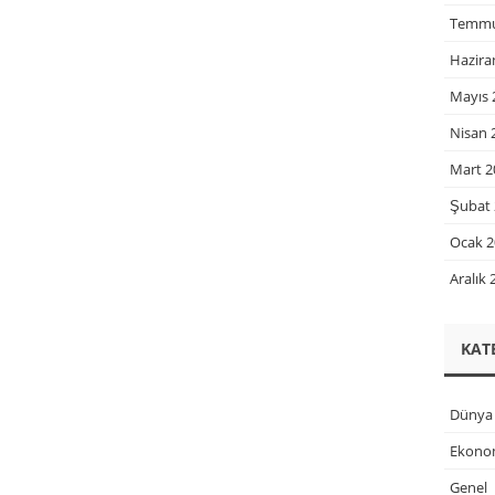
Temmu
Hazira
Mayıs 
Nisan 
Mart 2
Şubat 
Ocak 2
Aralık 
KAT
Dünya
Ekono
Genel