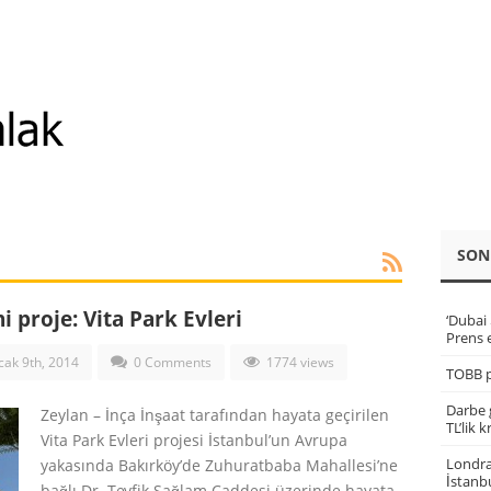
SON
proje: Vita Park Evleri
‘Dubai
Prens e
ak 9th, 2014
0 Comments
1774 views
TOBB p
Darbe g
Zeylan – İnça İnşaat tarafından hayata geçirilen
TL’lik 
Vita Park Evleri projesi İstanbul’un Avrupa
Londra 
yakasında Bakırköy’de Zuhuratbaba Mahallesi’ne
İstanbu
bağlı Dr. Tevfik Sağlam Caddesi üzerinde hayata